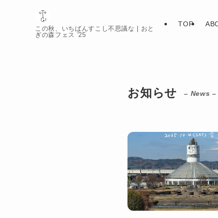
TOP
AB
この秋、いちばんすこし不思議な | おと
ぎの森フェス '25
お知らせ
– News –