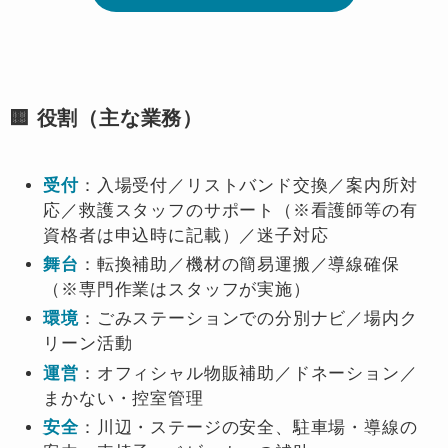
🟨 役割（主な業務）
受付
：入場受付／リストバンド交換／案内所対
応／救護スタッフのサポート（※看護師等の有
資格者は申込時に記載）／迷子対応
舞台
：転換補助／機材の簡易運搬／導線確保
（※専門作業はスタッフが実施）
環境
：ごみステーションでの分別ナビ／場内ク
リーン活動
運営
：オフィシャル物販補助／ドネーション／
まかない・控室管理
安全
：川辺・ステージの安全、駐車場・導線の