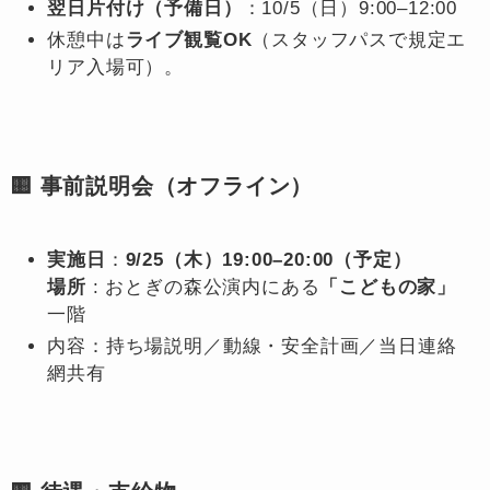
翌日片付け（予備日）
：10/5（日）9:00–12:00
休憩中は
ライブ観覧OK
（スタッフパスで規定エ
リア入場可）。
🟨 事前説明会（オフライン）
実施日
：
9/25（木）19:00–20:00（予定）
場所
: おとぎの森公演内にある
「こどもの家」
一階
内容：持ち場説明／動線・安全計画／当日連絡
網共有