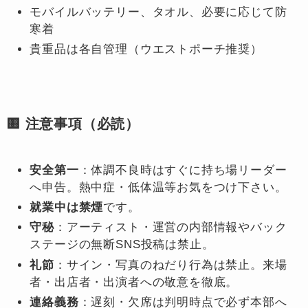
モバイルバッテリー、タオル、必要に応じて防
寒着
貴重品は各自管理（ウエストポーチ推奨）
🟨 注意事項（必読）
安全第一
：体調不良時はすぐに持ち場リーダー
へ申告。熱中症・低体温等お気をつけ下さい。
就業中は禁煙
です。
守秘
：アーティスト・運営の内部情報やバック
ステージの無断SNS投稿は禁止。
礼節
：サイン・写真のねだり行為は禁止。来場
者・出店者・出演者への敬意を徹底。
連絡義務
：遅刻・欠席は判明時点で必ず本部へ